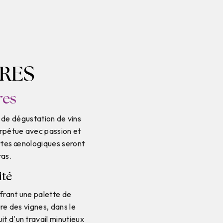
ÈRES
res
u de dégustation de vins
erpétue avec passion et
ertes œnologiques seront
ras.
ité
frant une palette de
ure des vignes, dans le
it d'un travail minutieux