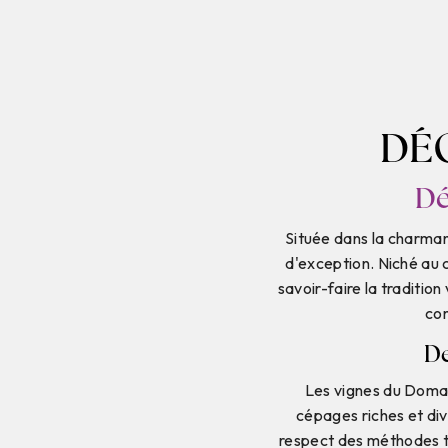
DÉG
Dé
Située dans la charmant
d'exception. Niché au 
savoir-faire la traditi
com
De
Les vignes du Domai
cépages riches et dive
respect des méthodes tra