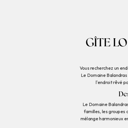
GÎTE L
Vous recherchez un endr
Le Domaine Balandras es
l'endroit rêvé p
De
Le Domaine Balandras 
familles, les groupes 
mélange harmonieux ent