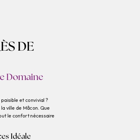
ÈS DE
 le Domaine
aisible et convivial ?
 la ville de Mâcon. Que
tout le confort nécessaire
ces Idéale