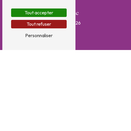
Tout accepter
Téléphone
06 16 30 02 26
Tout refuser
Personnaliser
E-mail
jmcbalandras@orange.fr
N'HÉSITEZ PAS À NOUS