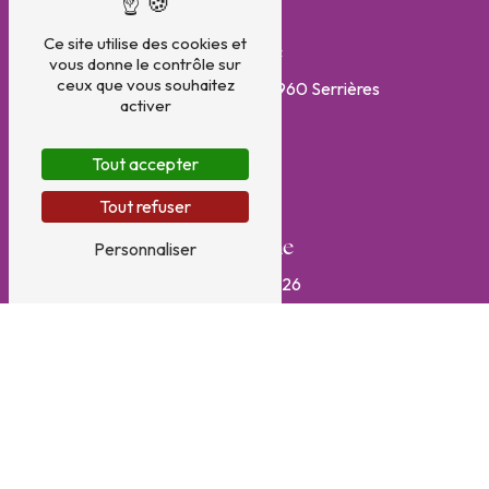
Ce site utilise des cookies et
Adresse
vous donne le contrôle sur
ceux que vous souhaitez
320 Route du Breuil
71960 Serrières
activer
Tout accepter
Tout refuser
Personnaliser
Téléphone
06 16 30 02 26
E-mail
jmcbalandras@orange.fr